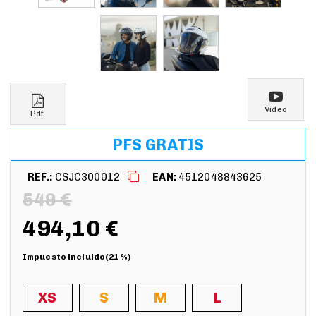
Video
Pdf.
PFS GRATIS
REF.:
CSJC300012
EAN:
4512048843625
549 €
494,10 €
Impuesto incluido(21 %)
XS
S
M
L