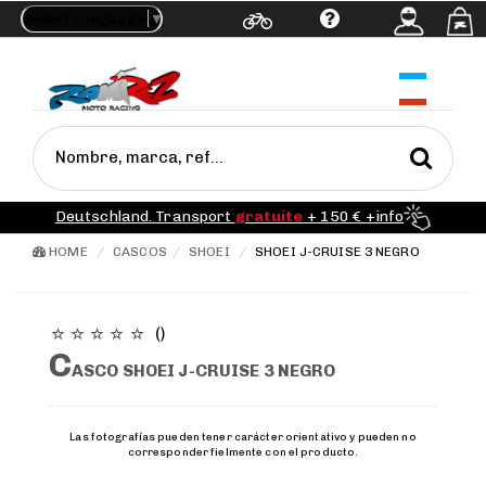
Select Language
▼
Ayuda
Porte
gratis
a partir de 99 € +info
HOME
CASCOS
SHOEI
SHOEI J-CRUISE 3 NEGRO
()
C
ASCO SHOEI J-CRUISE 3 NEGRO
Las fotografías pueden tener carácter orientativo y pueden no
corresponder fielmente con el producto.