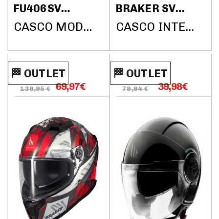
FU406SV
BRAKER SV
STORM SV S
CHARM B5
CASCO MODULAR AXXIS HELMETS
CASCO INTEGRAL MT HELMETS
2206 SOLID
MATE
A1 NEGRO
BRILLO
🏁​​​​ OUTLET
🏁​​​​ OUTLET
69,97
€
39,98
€
139,95 €
79,94 €