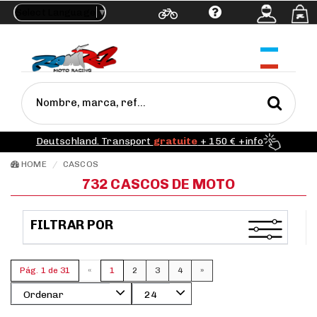
Select Language
▼
Ayuda
Deutschland. Transport
gratuite
+ 150 € +info
HOME
CASCOS
732 CASCOS DE MOTO
FILTRAR POR
Pág. 1 de 31
«
1
2
3
4
»