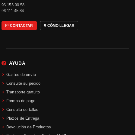
pedido.
96 153 90 58
96 111 45 84
Cascos de
CONTACTAR
CÓMO LLEGAR
INFORMACIÓN DE LA
CATEGORÍA
moto
Los mejores cascos de moto
AYUDA
en Ramírez Moto
Gastos de envío
¿Estás buscando el casco de moto
perfecto?
¡Visita Ramírez Moto!
Consulte su pedido
Tenemos una
cuidada selección de
Transporte gratuito
cascos de moto
de
marcas
Formas de pago
reconocidas
, enfocados en
garantizar tu seguridad y
Consulta de tallas
comodidad
al conducir. ¡Encuentra el
Plazos de Entrega
modelo de
casco moto que mejor se
Devolución de Productos
adapte a tus necesidades y estilo
!