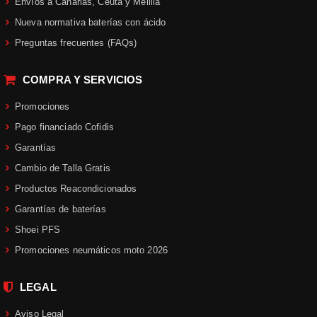
Envíos a Canarias, Ceuta y Melilla
En Ramírez Moto
, nos esforzamos
Nueva normativa baterías con ácido
por
ofrecer cascos de moto
de
gran
Preguntas frecuentes (FAQs)
calidad a precios muy competitvos
.
Nuestra gama de productos incluye
COMPRA Y SERVICIOS
marcas de confianza:
cascos de
moto Shoei, cascos de moto
Promociones
Scorpion EXO, cascos de moto HJC
Pago financiado Cofidis
Helmets, cascos de moto KYT
Helmets, cascos de moto Suomy
Garantías
Helmets, cascos de moto MT
Cambio de Talla Gratis
Helmets
y
cascos de moto Airoh
,
Productos Reacondicionados
entre otras, asegurándote una
excelente
relación calidad-precio
.
Garantías de baterías
Shoei PFS
La seguridad es nuestra prioridad
.
Promociones neumáticos moto 2026
Todos los
cascos de moto
disponibles en nuestra tienda
LEGAL
cumplen con las normativas de
seguridad vigentes
, como la
ECE
Aviso Legal