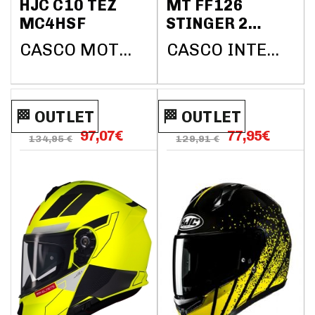
HJC C10 TEZ
MT FF126
MC4HSF
STINGER 2
YOZU A7
CASCO MOTO HJC C10 TEZ MC4HSF
CASCO INTEGRAL MT HELMETS
BRILLO
🏁​​​​ OUTLET
🏁​​​​ OUTLET
97,07
€
77,95
€
134,95 €
129,91 €