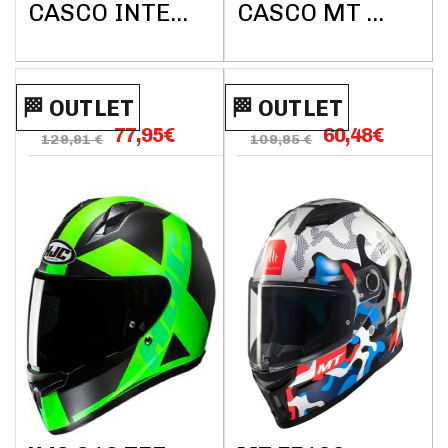
2206
SILENCE A2
CASCO INTEGRAL AXXIS HELMETS
CASCO MT COSMO SV SILENCE A2 BRILLO
DAYTONA C7
BRILLO
AZUL MATE
🏁​​​​ OUTLET
🏁​​​​ OUTLET
77,95
€
60,48
€
129,91 €
109,95 €