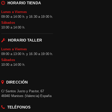
una elección
HORARIO TIENDA
clara e
Lunes a Viernes
informada.
09:00 a 14:00 h. y 16:30 a 19:00 h.
Sábados
10:00 a 14:00 h.
ENCUENTRA LO QUE
Consulta los
NECESITAS
HORARIO TALLER
productos
Una
disponibles de
Lunes a Viernes
Cascos de
09:00 a 13:00 h. y 16:30 a 19:00 h.
selección
moto
. Revisa
Sábados
organizada
las referencias,
10:00 a 14:00 h.
características,
para elegir
variantes y
DIRECCIÓN
observaciones
mejor
incluidas en
C/ Santos Justo y Pastor, 67
cada ficha
46940 Manises (Valencia) España
antes de
realizar el
TELÉFONOS