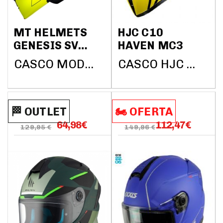
MT HELMETS
HJC C10
GENESIS SV
HAVEN MC3
TALO C3
CASCO MODULAR MT HELMETS
CASCO HJC C10 HAVEN MC3
MATE
🏁​​​​ OUTLET
🏍️​​ OFERTA
64,98
€
112,47
€
129,95 €
149,96 €