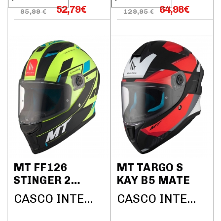
52,79
€
64,98
€
95,99 €
129,95 €
MT FF126
MT TARGO S
STINGER 2
KAY B5 MATE
ZIVZE C3
CASCO INTEGRAL MT HELMETS
CASCO INTEGRAL MT HELMETS
MATE FLUOR