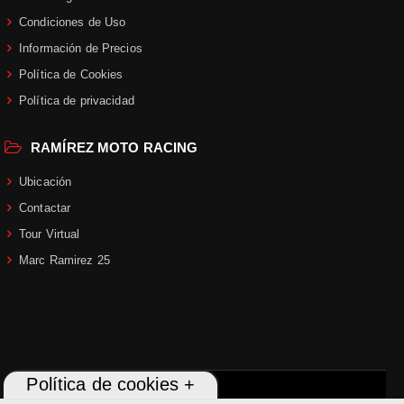
22.05, ECE 22.06 o FIM
para que
puedas conducir con total confianza.
Condiciones de Uso
Información de Precios
En Ramírez Moto, nos
Política de Cookies
enorgullecemos de
ofrecer un
Política de privacidad
servicio postventa comprometido
.
Nuestro departamento estará
encantado de ayudarte en caso de
RAMÍREZ MOTO RACING
cualquier consulta o problema con
Ubicación
tu casco de moto
.
Contactar
Ven y descubre
nuestra selección de
Tour Virtual
cascos de moto en Ramírez Moto
.
Marc Ramirez 25
Nuestro
equipo de expertos te
intentará asesor sobre el tamaño y
ajuste adecuados
, así como
sobre
el modelo
de
casco para moto
que
mejor se adapte a tus preferencias
y estilo de conducción
.
Política de cookies +