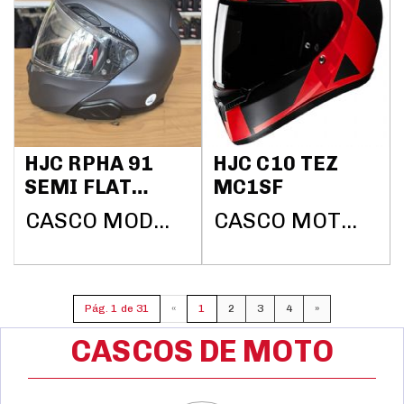
HJC RPHA 91
HJC C10 TEZ
SEMI FLAT
MC1SF
ANTRACITA
CASCO MODULAR HJC RPHA 91 SEMI FLAT ANTRACITA REACONDICIONADO
CASCO MOTO HJC C10 TEZ MC1SF
REACONDICIONADO
Pág. 1 de 31
«
1
2
3
4
»
CASCOS DE MOTO