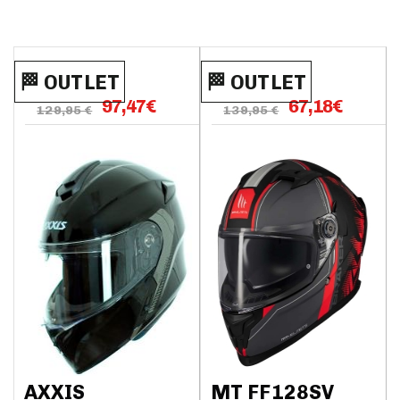
🏁​​​​ OUTLET
🏁​​​​ OUTLET
97,47
€
67,18
€
129,95 €
139,95 €
AXXIS
MT FF128SV