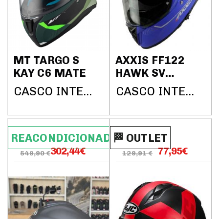
MT TARGO S
AXXIS FF122
KAY C6 MATE
HAWK SV
SOLID A7
CASCO INTEGRAL MT HELMETS
CASCO INTEGRAL AXXIS HELMETS
AZUL MATE
REACONDICIONADO
🏁​​​​ OUTLET
302,44
€
77,95
€
549,90 €
129,91 €