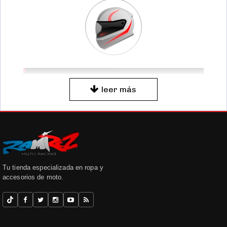
FICHA DE LA
CATÁLOGO
leer más
CATEGORÍA
ESPECIALIZADO
PARA MOTO
CATEGORÍA
Cascos
Cascos
de
SECCIÓN
moto
Motorista
Tu tienda especializada en ropa y
accesorios de moto.
Productos y
recambios
organizados
para facilitar