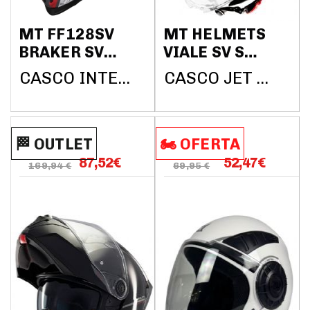
MT FF128SV
MT HELMETS
BRAKER SV
VIALE SV S
FURY C5
SOLID A1
CASCO INTEGRAL MT HELMETS
CASCO JET MT HELMETS
BRILLO
NEGRO MATE
🏁​​​​ OUTLET
🏍️​​ OFERTA
87,52
€
52,47
€
169,94 €
69,95 €