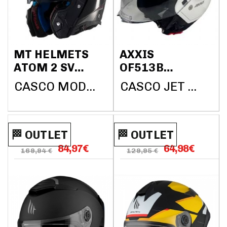
MT HELMETS
AXXIS
ATOM 2 SV
OF513B
SOLID A1
METRO S
CASCO MODULAR MT HELMETS
CASCO JET AXXIS HELMETS
NEGRO
22.06 SOLID
BRILLO
V2 A0 BLANCO
PERLA
🏁​​​​ OUTLET
🏁​​​​ OUTLET
84,97
€
64,98
€
169,94 €
129,95 €