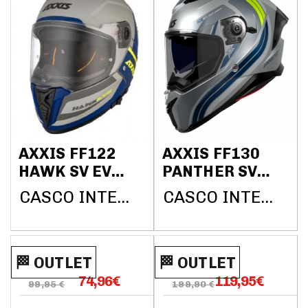
AXXIS FF122
AXXIS FF130
HAWK SV EVO
PANTHER SV
2206
2206 TRIBUTE
CASCO INTEGRAL AXXIS HELMETS
CASCO INTEGRAL AXXIS HELMETS
DAYTONA C2
C2 GRIS MATE
GRIS MATE
🏁​​​​ OUTLET
🏁​​​​ OUTLET
74,96
€
119,95
€
99,95 €
199,90 €