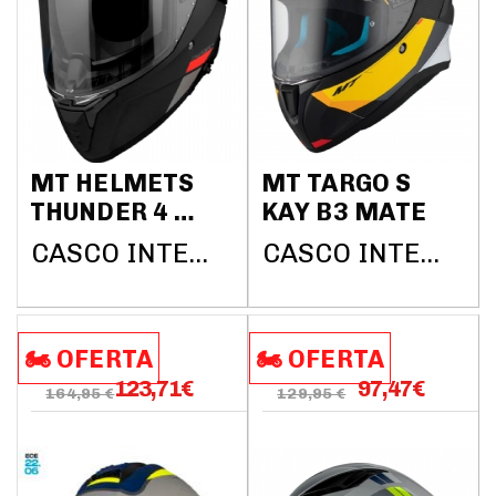
MT HELMETS
MT TARGO S
THUNDER 4 SV
KAY B3 MATE
SOLID A1
CASCO INTEGRAL MT HELMETS
CASCO INTEGRAL MT HELMETS
NEGRO MATE
🏍️​​ OFERTA
🏍️​​ OFERTA
123,71
€
97,47
€
164,95 €
129,95 €