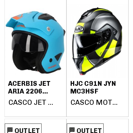
ACERBIS JET
HJC C91N JYN
ARIA 2206
MC3HSF
AZUL 2
CASCO JET ACERBIS
CASCO MOTO HJC C91N JYN MC3HSF
🏁​​​​ OUTLET
🏁​​​​ OUTLET