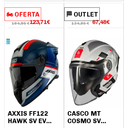
🏍️​​ OFERTA
🏁​​​​ OUTLET
123,71
€
67,48
€
164,95 €
134,95 €
AXXIS FF122
CASCO MT
HAWK SV EVO
COSMO SV