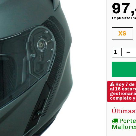
97,
Impuesto in
XS
Hoy 7 de
al 16 estar
gestionarán
completo y
Últimas
Porte
Mallorc