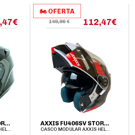
🏍️​​ OFERTA
,47
€
112,47
€
149,96 €
AXXIS FU406SV STORM SV S 2206 SOLID A1 NEGRO BRILLO
AXXIS FU406SV STORM SV S 2206 GRIP D5 BLANCO / ROJO / GRIS
CASCO MODULAR AXXIS HELMETS
CASCO MODULAR AXXIS HELMETS