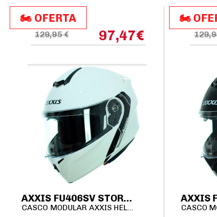
🏍️​​ OFERTA
🏍️​​ OF
97,47
€
129,95 €
129,9
AXXIS FU406SV STORM SV S 2206 SOLID A0 BLANCO BRILLO
CASCO MODULAR AXXIS HELMETS