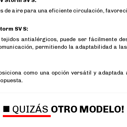
V Storm SV S:
s de aire para una eficiente circulación, favore
torm SV S:
on tejidos antialérgicos, puede ser fácilmente
comunicación, permitiendo la adaptabilidad a 
siciona como una opción versátil y adaptada a 
ropuesta.
◼️ QUIZÁS
OTRO MODELO!