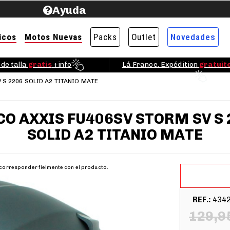
Ayuda
icos
Motos Nuevas
Packs
Outlet
Novedades
Lá France. Expédition
gratuit
de talla
gratis
+info
 S 2206 SOLID A2 TITANIO MATE
CO AXXIS FU406SV STORM SV S 
SOLID A2 TITANIO MATE
 corresponder fielmente con el producto.
REF.:
434
129,9