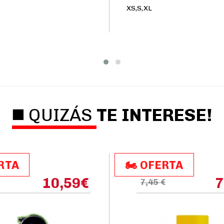
XS,S,XL
◼️ QUIZÁS
TE INTERESE!
ERTA
🏍️​​ OFERTA
10,59
€
7
7,45 €