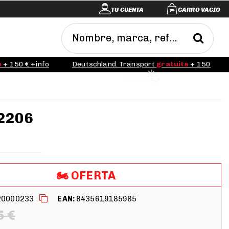
TU CUENTA
CARRO VACIO
e
+ 150 € +info
Deutschland. Transport
gratuite
+ 150
€ +info
2206
🏍️​​ OFERTA
20000233
EAN:
8435619185985
5 €