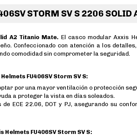
406SV STORM SV S 2206 SOLID 
id A2 Titanio Mate.
El casco modular Axxis H
seño. Confeccionado con atención a los detalles
endo comodidad sin comprometer la seguridad.
s Helmets FU406SV Storm SV S:
optar por una mayor ventilación o protección seg
uda a proteger la vista en días soleados.
s de ECE 22.06, DOT y PJ, asegurando su confo
xis Helmets FU406SV Storm SV S: