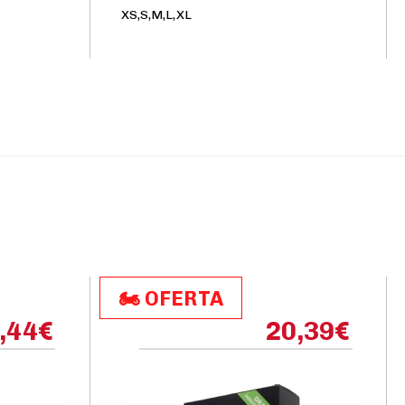
XS,S,M,L,XL
🏍️​​ OFERTA
,44
€
20,39
€