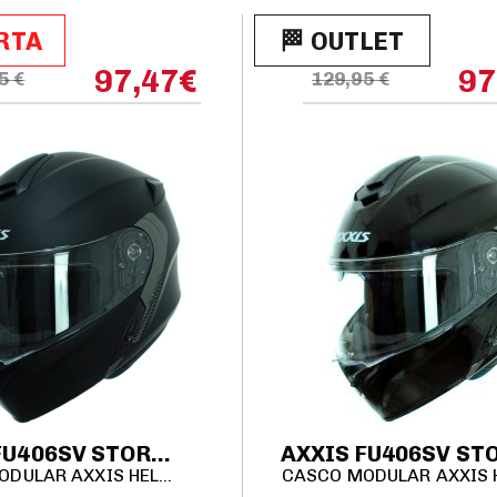
ERTA
🏁​​​​ OUTLET
97,47
€
97
5 €
129,95 €
AXXIS FU406SV STORM SV S 2206 SOLID A1 NEGRO MATE
CASCO MODULAR AXXIS HELMETS