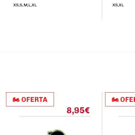
XS,S,M,L,XL
XS,XL
🏍️​​ OFERTA
🏍️​​ OF
8,95
€