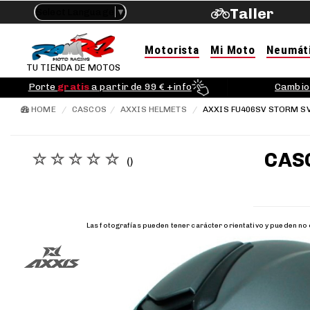
Taller
Select Language
▼
Motorista
Mi Moto
Neumát
TU TIENDA DE MOTOS
Porte
gratis
a partir de 99 € +info
Cambio 
HOME
CASCOS
AXXIS HELMETS
AXXIS FU406SV STORM SV
CAS
()
Las fotografías pueden tener carácter orientativo y pueden no