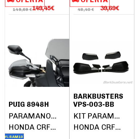
149,45
€
39,69
€
149,69 €
48,40 €
BARKBUSTERS
PUIG 8948H
VPS-003-BB
PARAMANOS PUIG
KIT PARAMANOS BARKBUSTERS (SIN BARRAS)
HONDA CRF1000L AFRICA TWIN DCT ABS 2018
HONDA CRF1000L AFRICA TWIN DCT ABS 2018
10% RAM10