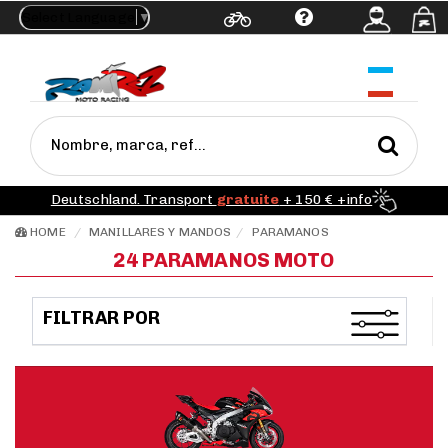
Select Language
▼
Ayuda
Deutschland. Transport
gratuite
+ 150 € +info
HOME
MANILLARES Y MANDOS
PARAMANOS
24 PARAMANOS MOTO
FILTRAR POR