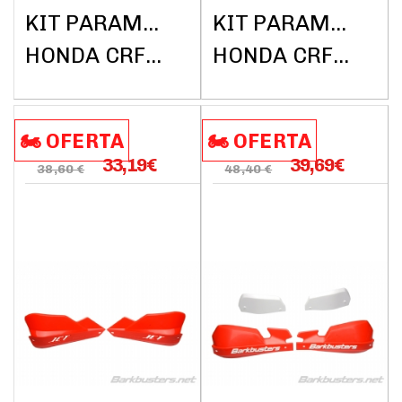
KIT PARAMANOS BARKBUSTERS (SIN BARRAS)
KIT PARAMANOS BARKBUSTERS (SIN BARRAS)
HONDA CRF1000L AFRICA TWIN DCT ABS 2018
HONDA CRF1000L AFRICA TWIN DCT ABS 2018
🏍️​​ OFERTA
🏍️​​ OFERTA
33,19
€
39,69
€
38,60 €
48,40 €