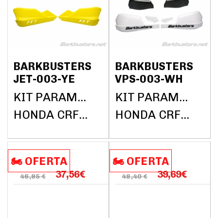
BARKBUSTERS
BARKBUSTERS
JET-003-YE
VPS-003-WH
KIT PARAMANOS BARKBUSTERS (SIN BARRAS)
KIT PARAMANOS BARKBUSTERS (SIN BARRAS)
HONDA CRF1000L AFRICA TWIN DCT ABS 2018
HONDA CRF1000L AFRICA TWIN DCT ABS 2018
🏍️​​ OFERTA
🏍️​​ OFERTA
37,56
€
39,69
€
46,95 €
48,40 €