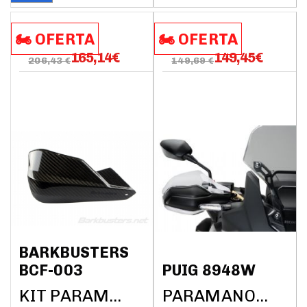
🏍️​​ OFERTA
🏍️​​ OFERTA
165,14
€
149,45
€
206,43 €
149,69 €
BARKBUSTERS
BCF-003
PUIG 8948W
KIT PARAMANOS BARKBUSTERS (SIN BARRAS)
PARAMANOS PUIG