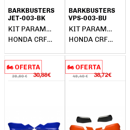
BARKBUSTERS
BARKBUSTERS
JET-003-BK
VPS-003-BU
KIT PARAMANOS BARKBUSTERS (SIN BARRAS)
KIT PARAMANOS BARKBUSTERS (SIN BARRAS)
HONDA CRF1000L AFRICA TWIN DCT ABS 2018
HONDA CRF1000L AFRICA TWIN DCT ABS 2018
🏍️​​ OFERTA
🏍️​​ OFERTA
30,88
€
38,72
€
38,60 €
48,40 €