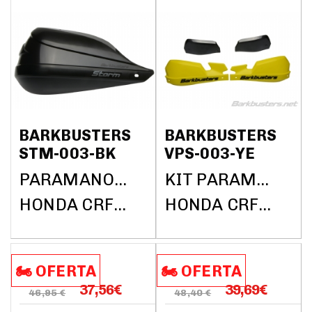
BARKBUSTERS
BARKBUSTERS
STM-003-BK
VPS-003-YE
PARAMANOS BARKBUSTERS (SÓLO PLÁSTICOS)
KIT PARAMANOS BARKBUSTERS (SIN BARRAS)
HONDA CRF1000L AFRICA TWIN DCT ABS 2018
HONDA CRF1000L AFRICA TWIN DCT ABS 2018
🏍️​​ OFERTA
🏍️​​ OFERTA
37,56
€
39,69
€
46,95 €
48,40 €