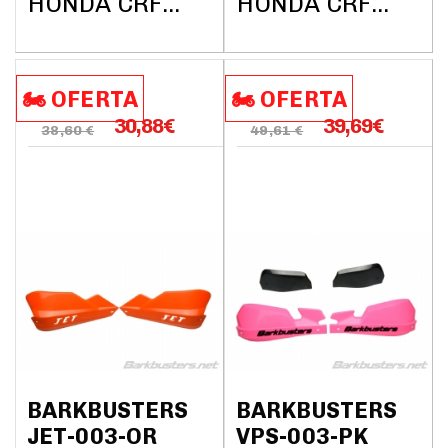
HONDA CRF1000L AFRICA TWIN DCT ABS 2018
HONDA CRF1000L AFRICA TWIN DCT ABS 2018
🏍️​​ OFERTA
🏍️​​ OFERTA
30,88
€
39,69
€
38,60 €
49,61 €
BARKBUSTERS
BARKBUSTERS
JET-003-OR
VPS-003-PK