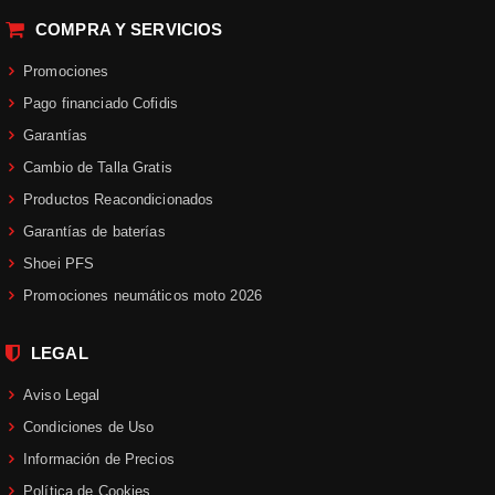
gracias a nuestro
práctico filtrador
.
COMPRA Y SERVICIOS
Una vez filtrado por tu modalidad,
podrás encontrarlos de muchos tipos
Promociones
diferentes, desde
paramanos
abiertos
,
paramanos cerrados,
Pago financiado Cofidis
paramanos integrales, paramanos
Garantías
específicos
e incluso modelos de
Cambio de Talla Gratis
paramanos universales
para adaptar
Productos Reacondicionados
a una gran mayoría de modelos de
moto, siempre
comprobado sus
Garantías de baterías
especificaciones
y
si necesitan de
Shoei PFS
algún adaptador
para no llevarte
Promociones neumáticos moto 2026
sorpresas de última hora.
Echa un vistazo a nuestra
amplia
LEGAL
gama de paramanos de moto
de
Aviso Legal
marcas de calidad como
Barkbusters, Acerbis, Givi, Puig,
Condiciones de Uso
Circuit Equipment, Cycra
, etc.
Información de Precios
Contamos con
precios competitivos
Política de Cookies
y asesoramiento
profesional
, por lo