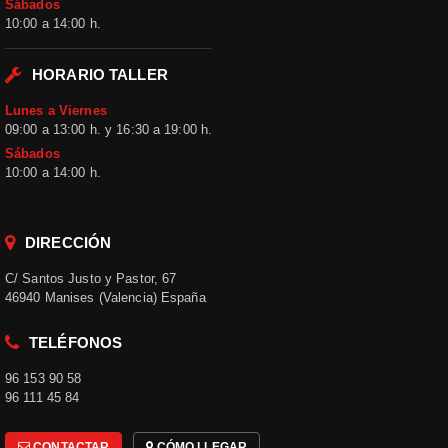
Una
Sábados
disponibles de
10:00 a 14:00 h.
Paramanos
selección
moto
. Revisa
HORARIO TALLER
organizada
las referencias,
características,
Lunes a Viernes
para elegir
09:00 a 13:00 h. y 16:30 a 19:00 h.
variantes y
Sábados
observaciones
mejor
10:00 a 14:00 h.
incluidas en
cada ficha
antes de
DIRECCIÓN
realizar el
pedido.
C/ Santos Justo y Pastor, 67
46940 Manises (Valencia) España
TELÉFONOS
Paramanos
INFORMACIÓN DE LA
96 153 90 58
CATEGORÍA
moto
96 111 45 84
CONTACTAR
CÓMO LLEGAR