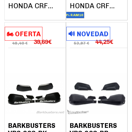
HONDA CRF1000L AFRICA TWIN DCT ABS 2018
HONDA CRF1000L AFRICA TWIN DCT ABS 2018
10% RAM10
🏍️​​ OFERTA
🔊​​ NOVEDAD
39,69
€
44,25
€
48,40 €
53,97 €
BARKBUSTERS
BARKBUSTERS