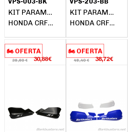
VPS-003-BK
VPS-203-BB
KIT PARAMANOS BARKBUSTERS (SIN BARRAS)
KIT PARAMANOS BARKBUSTERS (SIN BARRAS)
HONDA CRF1000L AFRICA TWIN DCT ABS 2018
HONDA CRF1000L AFRICA TWIN DCT ABS 2018
🏍️​​ OFERTA
🏍️​​ OFERTA
30,88
€
38,72
€
38,60 €
48,40 €