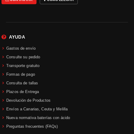
La mejor selección de
paramanos moto en Ramirez
Moto
Ofrecemos la mejor selección de
paramanos de moto
de los más
AYUDA
destacados fabricantes
del
Gastos de envío
momento. Tenemos para elegir
multitud de
paramanos para motos
Consulte su pedido
de las diferentes modalidades;
Transporte gratuito
paramanos
de
motocross
,
Formas de pago
paramanos
de
enduro
y
quads
,
paramanos
para
motos
de
carretera
,
Consulta de tallas
turismo
y
naked
y
paramanos
para
Plazos de Entrega
scooters
.
Devolución de Productos
Envíos a Canarias, Ceuta y Melilla
Todos los
paramanos de moto
que
ofrecemos los tenemos
clasificados
Nueva normativa baterías con ácido
por modalidad
(
Scooter, On Road,
Preguntas frecuentes (FAQs)
Of Road y ATV
) haciendo un solo clic,