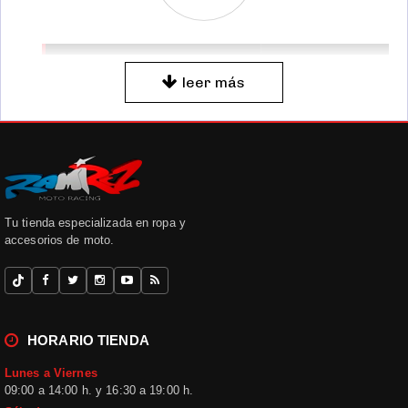
FICHA DE LA
CATÁLOGO
leer más
CATEGORÍA
ESPECIALIZADO PARA
MOTO
CATEGORÍA
Paramanos
Paramanos
moto
SECCIÓN
Manillares y
Productos y
Tu tienda especializada en ropa y
Mandos
recambios
accesorios de moto.
organizados para
facilitar una elección
clara e informada.
HORARIO TIENDA
ENCUENTRA LO QUE
Lunes a Viernes
Consulta los
NECESITAS
09:00 a 14:00 h. y 16:30 a 19:00 h.
productos